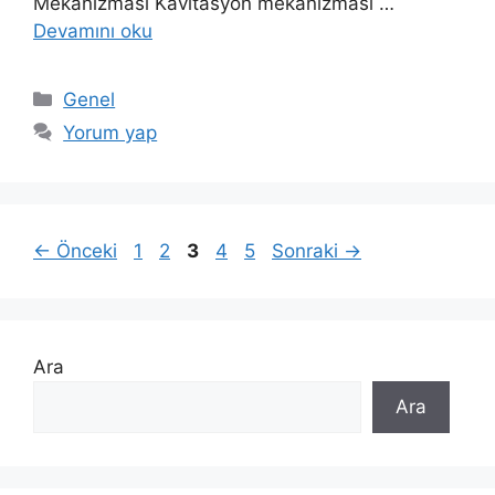
Mekanizması Kavitasyon mekanizması …
Devamını oku
Kategoriler
Genel
Yorum yap
Sayfa
Sayfa
Sayfa
Sayfa
Sayfa
←
Önceki
1
2
3
4
5
Sonraki
→
Ara
Ara