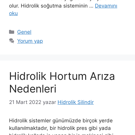
olur. Hidrolik soğutma sisteminin …
Devamını
oku
Kategoriler
Genel
Yorum yap
Hidrolik Hortum Arıza
Nedenleri
21 Mart 2022
yazar
Hidrolik Silindir
Hidrolik sistemler günümüzde birçok yerde
kullanılmaktadır, bir hidrolik pres gibi yada