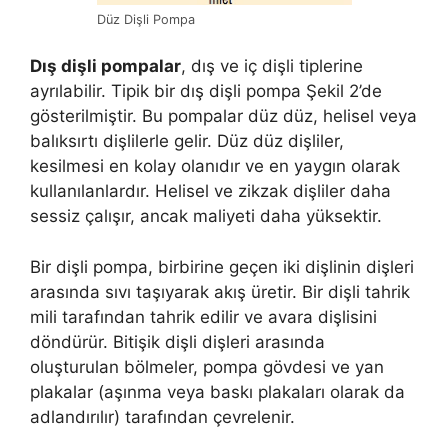
Düz Dişli Pompa
Dış dişli pompalar
, dış ve iç dişli tiplerine
ayrılabilir. Tipik bir dış dişli pompa Şekil 2’de
gösterilmiştir. Bu pompalar düz düz, helisel veya
balıksırtı dişlilerle gelir. Düz düz dişliler,
kesilmesi en kolay olanıdır ve en yaygın olarak
kullanılanlardır. Helisel ve zikzak dişliler daha
sessiz çalışır, ancak maliyeti daha yüksektir.
Bir dişli pompa, birbirine geçen iki dişlinin dişleri
arasında sıvı taşıyarak akış üretir. Bir dişli tahrik
mili tarafından tahrik edilir ve avara dişlisini
döndürür. Bitişik dişli dişleri arasında
oluşturulan bölmeler, pompa gövdesi ve yan
plakalar (aşınma veya baskı plakaları olarak da
adlandırılır) tarafından çevrelenir.