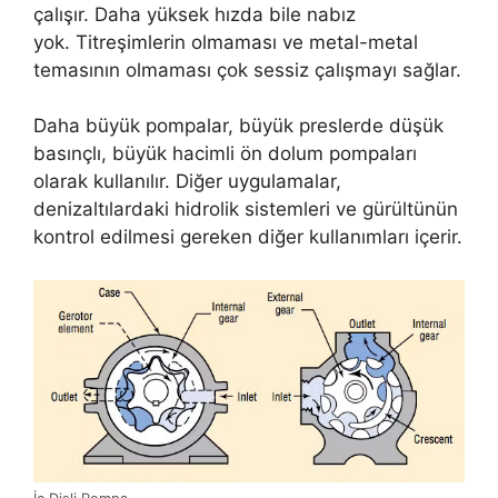
çalışır. Daha yüksek hızda bile nabız
yok. Titreşimlerin olmaması ve metal-metal
temasının olmaması çok sessiz çalışmayı sağlar.
Daha büyük pompalar, büyük preslerde düşük
basınçlı, büyük hacimli ön dolum pompaları
olarak kullanılır. Diğer uygulamalar,
denizaltılardaki hidrolik sistemleri ve gürültünün
kontrol edilmesi gereken diğer kullanımları içerir.