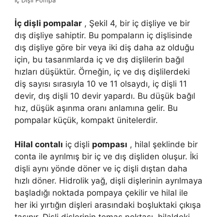
İç Dişli Pompa
İç dişli pompalar
, Şekil 4, bir iç dişliye ve bir
dış dişliye sahiptir. Bu pompaların iç dişlisinde
dış dişliye göre bir veya iki diş daha az olduğu
için, bu tasarımlarda iç ve dış dişlilerin bağıl
hızları düşüktür. Örneğin, iç ve dış dişlilerdeki
diş sayısı sırasıyla 10 ve 11 olsaydı, iç dişli 11
devir, dış dişli 10 devir yapardı. Bu düşük bağıl
hız, düşük aşınma oranı anlamına gelir. Bu
pompalar küçük, kompakt ünitelerdir.
Hilal contalı
iç dişli
pompası
, hilal şeklinde bir
conta ile ayrılmış bir iç ve dış dişliden oluşur. İki
dişli aynı yönde döner ve iç dişli dıştan daha
hızlı döner. Hidrolik yağ, dişli dişlerinin ayrılmaya
başladığı noktada pompaya çekilir ve hilal ile
her iki yırtığın dişleri arasındaki boşluktaki çıkışa