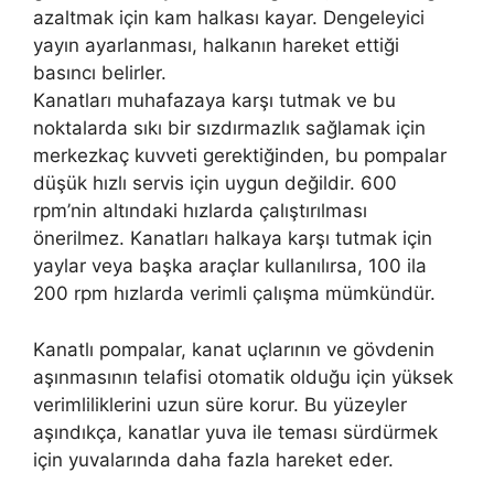
azaltmak için kam halkası kayar. Dengeleyici
yayın ayarlanması, halkanın hareket ettiği
basıncı belirler.
Kanatları muhafazaya karşı tutmak ve bu
noktalarda sıkı bir sızdırmazlık sağlamak için
merkezkaç kuvveti gerektiğinden, bu pompalar
düşük hızlı servis için uygun değildir. 600
rpm’nin altındaki hızlarda çalıştırılması
önerilmez. Kanatları halkaya karşı tutmak için
yaylar veya başka araçlar kullanılırsa, 100 ila
200 rpm hızlarda verimli çalışma mümkündür.
Kanatlı pompalar, kanat uçlarının ve gövdenin
aşınmasının telafisi otomatik olduğu için yüksek
verimliliklerini uzun süre korur. Bu yüzeyler
aşındıkça, kanatlar yuva ile teması sürdürmek
için yuvalarında daha fazla hareket eder.