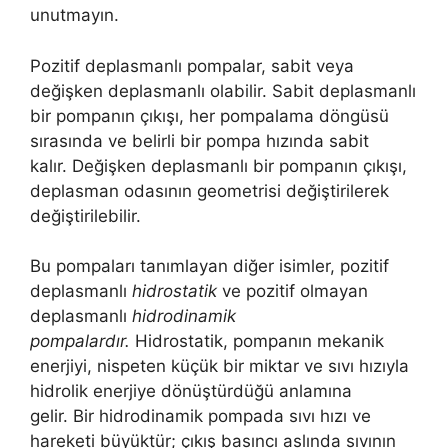
unutmayın.
Pozitif deplasmanlı pompalar, sabit veya
değişken deplasmanlı olabilir. Sabit deplasmanlı
bir pompanın çıkışı, her pompalama döngüsü
sırasında ve belirli bir pompa hızında sabit
kalır. Değişken deplasmanlı bir pompanın çıkışı,
deplasman odasının geometrisi değiştirilerek
değiştirilebilir.
Bu pompaları tanımlayan diğer isimler, pozitif
deplasmanlı
hidrostatik
ve pozitif olmayan
deplasmanlı
hidrodinamik
pompalardır.
Hidrostatik, pompanın mekanik
enerjiyi, nispeten küçük bir miktar ve sıvı hızıyla
hidrolik enerjiye dönüştürdüğü anlamına
gelir. Bir hidrodinamik pompada sıvı hızı ve
hareketi büyüktür; çıkış basıncı aslında sıvının