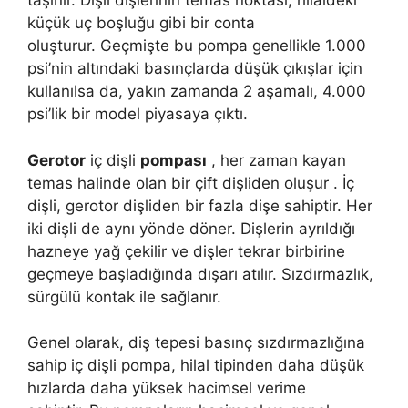
taşınır. Dişli dişlerinin temas noktası, hilaldeki
küçük uç boşluğu gibi bir conta
oluşturur. Geçmişte bu pompa genellikle 1.000
psi’nin altındaki basınçlarda düşük çıkışlar için
kullanılsa da, yakın zamanda 2 aşamalı, 4.000
psi’lik bir model piyasaya çıktı.
Gerotor
iç dişli
pompası
, her zaman kayan
temas halinde olan bir çift dişliden oluşur . İç
dişli, gerotor dişliden bir fazla dişe sahiptir. Her
iki dişli de aynı yönde döner. Dişlerin ayrıldığı
hazneye yağ çekilir ve dişler tekrar birbirine
geçmeye başladığında dışarı atılır. Sızdırmazlık,
sürgülü kontak ile sağlanır.
Genel olarak, diş tepesi basınç sızdırmazlığına
sahip iç dişli pompa, hilal tipinden daha düşük
hızlarda daha yüksek hacimsel verime