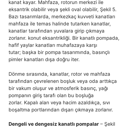
kanat kayar. Mahfaza, rotorun merkezi ile
eksantrik olabilir veya şekli oval olabilir, Şekil 5.
Bazı tasarımlarda, merkezkaç kuvveti kanatları
mahfaza ile temas halinde tutarken kanatlar,
kanatlar tarafından yuvalara girip çıkmaya
zorlanır. konut eksantrikliği. Bir kanatlı pompada,
hafif yaylar kanatları muhafazaya karşı
tutar; başka bir pompa tasarımında, basınçlı
pimler kanatları dışa doğru iter.
Dönme sırasında, kanatlar, rotor ve mahfaza
tarafından çevrelenen boşluk veya oda arttıkça
bir vakum oluşur ve atmosferik basınç, yağı
pompanın giriş tarafı olan bu boşluğa
zorlar. Kapalı alan veya hacim azaldıkça, sıvı
boşaltma portlarından dışarı çıkmaya zorlanır.
Dengeli ve dengesiz kanatlı pompalar
– Şekil