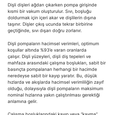
Dişli dişleri ağdan çıkarken pompa girişinde
kısmi bir vakum oluşturulur. Sıvı, boşluğu
doldurmak için içeri akar ve dişlilerin dışına
taşınır. Dişler çıkış ucunda tekrar birbirine
geçtiğinde, sıvı dışarı doğru zorlanır.
Dişli pompaların hacimsel verimleri, optimum
koşullar altında %93’e varan oranlarda
çalışır. Dişli yüzeyleri, dişli diş tepeleri ve
mahfaza arasındaki çalışma boşlukları, sabit bir
basınçta pompalanan herhangi bir hacimde
neredeyse sabit bir kayıp yaratır. Bu, düşük
hızlarda ve akışlarda hacimsel verimliliğin zayıf
olduğu, dolayısıyla dişli pompaların maksimum
nominal hızlarına yakın çalıştırılması gerektiği
anlamına gelir.
Çalışma boşluklarındaki kayıp veya “kayma”