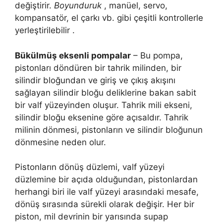
değiştirir.
Boyunduruk
, manüel, servo,
kompansatör, el çarkı vb. gibi çeşitli kontrollerle
yerleştirilebilir .
Bükülmüş eksenli pompalar
– Bu pompa,
pistonları döndüren bir tahrik milinden, bir
silindir bloğundan ve giriş ve çıkış akışını
sağlayan silindir bloğu deliklerine bakan sabit
bir valf yüzeyinden oluşur. Tahrik mili ekseni,
silindir bloğu eksenine göre açısaldır. Tahrik
milinin dönmesi, pistonların ve silindir bloğunun
dönmesine neden olur.
Pistonların dönüş düzlemi, valf yüzeyi
düzlemine bir açıda olduğundan, pistonlardan
herhangi biri ile valf yüzeyi arasındaki mesafe,
dönüş sırasında sürekli olarak değişir. Her bir
piston, mil devrinin bir yarısında supap