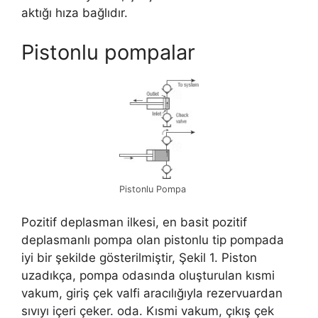
aktığı hıza bağlıdır.
Pistonlu pompalar
Pistonlu Pompa
Pozitif deplasman ilkesi, en basit pozitif
deplasmanlı pompa olan pistonlu tip pompada
iyi bir şekilde gösterilmiştir, Şekil 1. Piston
uzadıkça, pompa odasında oluşturulan kısmi
vakum, giriş çek valfi aracılığıyla rezervuardan
sıvıyı içeri çeker. oda. Kısmi vakum, çıkış çek